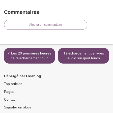
Commentaires
Ajouter un commentaire
< Les 20 premières heures
Téléchargement de livres
de téléchargement d'un
audio sur ipod touch
ebook gratuit CAP
L'espionne in French par
Accompagnant éducatif
Paulo Coelho ePub >
petite enfance - 110
Hébergé par Eklablog
entraînements - Epreuves
professionnelles EP1, EP2,
Top articles
EP3 (Litterature Francaise)
Pages
Contact
Signaler un abus