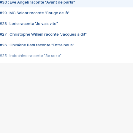
#30 : Eve Angeli raconte "Avant de partir"
#29 : MC Solaar raconte "Bouge de là"
28 : Lorie raconte "Je vais vite"
#27 : Christophe Willem raconte "Jacques a dit"
#26 : Chimène Badi raconte "Entre nous"
#25 : Indochine raconte "3e sexe"
#24 : Zaho raconte "C'est chelou"
#23 : Patrick Bruel raconte "Au café des délices"
#22 : Kyo raconte "Le chemin"
#21 : Nolwenn Leroy raconte "Cassé"
#20 : Patrick Hernandez raconte "Born to be alive"
#19 : Lorie raconte "Près de moi"
#18 : Michael Jones raconte "A nos actes manqués" (avec Jean-Jacque