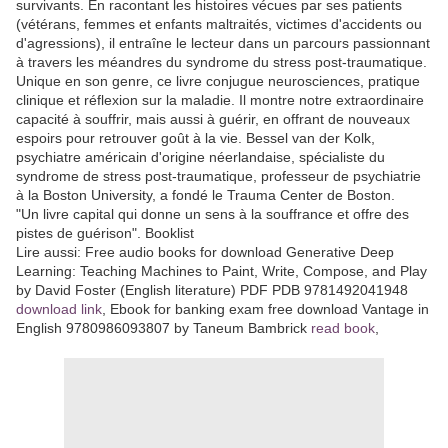
survivants. En racontant les histoires vécues par ses patients
(vétérans, femmes et enfants maltraités, victimes d'accidents ou
d'agressions), il entraîne le lecteur dans un parcours passionnant
à travers les méandres du syndrome du stress post-traumatique.
Unique en son genre, ce livre conjugue neurosciences, pratique
clinique et réflexion sur la maladie. Il montre notre extraordinaire
capacité à souffrir, mais aussi à guérir, en offrant de nouveaux
espoirs pour retrouver goût à la vie. Bessel van der Kolk,
psychiatre américain d'origine néerlandaise, spécialiste du
syndrome de stress post-traumatique, professeur de psychiatrie
à la Boston University, a fondé le Trauma Center de Boston.
"Un livre capital qui donne un sens à la souffrance et offre des
pistes de guérison". Booklist
Lire aussi: Free audio books for download Generative Deep
Learning: Teaching Machines to Paint, Write, Compose, and Play
by David Foster (English literature) PDF PDB 9781492041948
download link
, Ebook for banking exam free download Vantage in
English 9780986093807 by Taneum Bambrick
read book
,