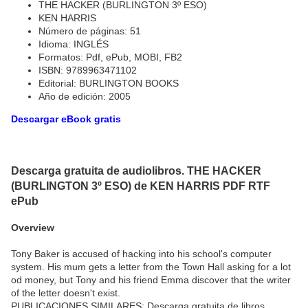
THE HACKER (BURLINGTON 3º ESO)
KEN HARRIS
Número de páginas: 51
Idioma: INGLÉS
Formatos: Pdf, ePub, MOBI, FB2
ISBN: 9789963471102
Editorial: BURLINGTON BOOKS
Año de edición: 2005
Descargar eBook gratis
Descarga gratuita de audiolibros. THE HACKER
(BURLINGTON 3º ESO) de KEN HARRIS PDF RTF
ePub
Overview
Tony Baker is accused of hacking into his school's computer
system. His mum gets a letter from the Town Hall asking for a lot
od money, but Tony and his friend Emma discover that the writer
of the letter doesn't exist.
PUBLICACIONES SIMILARES: Descarga gratuita de libros