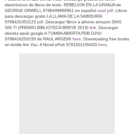
electrónicos de libros de texto. REBELION EN LA GRANJA de
GEORGE ORWELL 9788499890951 en español
read pdf
, Libros
para descargar gratis LA LLAMA DE LA SABIDURÍA
9788425353123
pdf
, Descargar libros a iphone amazon DIAS
SIN TI (PREMIO BIBLIOTECA BREVE 2019)
link
, Descargar
ebooks epub google A TUMBA ABIERTA PDB DJVU
9788416259199 de RAUL ARGEMI
here
, Downloading free books
on kindle fire You: A Novel ePub 9781501195433
here
,