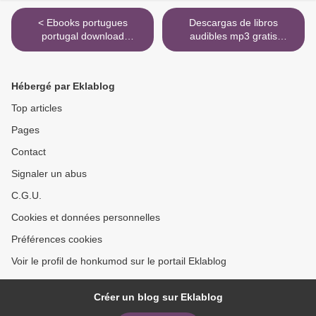
< Ebooks portugues
Descargas de libros
portugal download
audibles mp3 gratis
Cosmoknights (Book One)
#MALDITOS16
by Hannah Templer
9788416923335 >
(English Edition)
Hébergé par Eklablog
Top articles
Pages
Contact
Signaler un abus
C.G.U.
Cookies et données personnelles
Préférences cookies
Voir le profil de honkumod sur le portail Eklablog
Créer un blog sur Eklablog